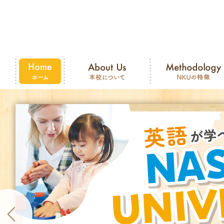
Home ホー
About Us 本校について
Methodology NKU
ム
徴